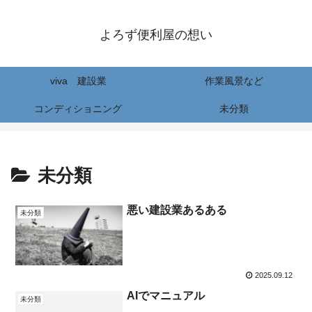
よろず便利屋の想い
viva 建設業
作業風景など
コンディショニング
未分類
未分類
悪い建設業あるある
未分類
2025.09.12
AIでマニュアル
未分類